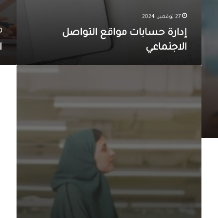
ب
ا
27 نوفمبر، 2024
ت
إدارة حسابات مواقع التواصل
م
الاجتماعي
ا
و
ا
ق
ا
ع
ل
ا
ع
ل
ل
ت
ا
و
ق
ا
ا
ص
ت
ل
ا
ا
ل
ل
ع
ا
ا
ج
م
ت
ـ
م
ـ