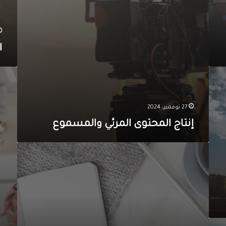
ح
ت
و
ى
ا
ا
ل
م
ا
ر
ل
ئ
ت
ي
د
27 نوفمبر، 2024
و
ر
ا
إنتاج المحتوى المرئي والمسموع
ي
ل
ب
م
إ
س
د
م
ا
و
ر
ع
ة
ح
س
ا