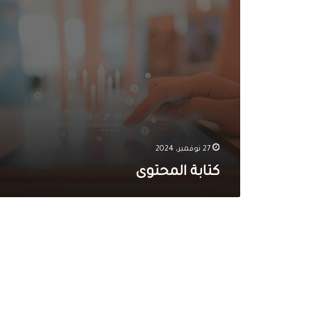
ي
ت
ة
ا
ب
ة
ا
ل
م
ح
ت
و
27 نوفمبر، 2024
ى
كتابة المحتوى