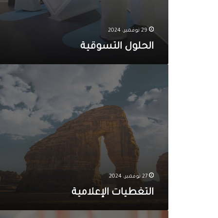
ت
س
و
29 نوفمبر، 2024
ق
الحلول التسوقية
ي
ة
ا
ل
ت
غ
ط
ي
ا
ت
ا
ل
إ
27 نوفمبر، 2024
ع
التغطيات الإعلامية
ل
ا
م
ك