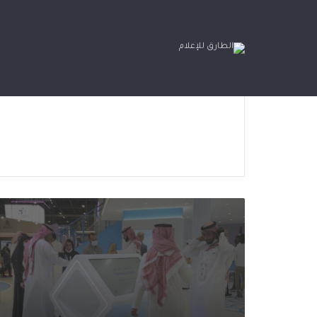
ا
ل
ح
ل
و
ل
ا
ل